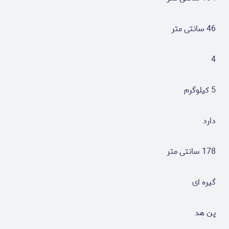
46 سانتی متر
4
5 کیلوگرم
دارد
178 سانتی متر
گیره ای
پن هد