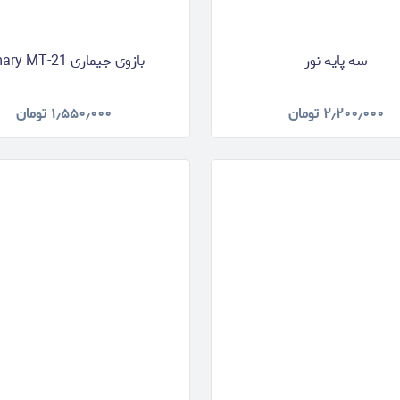
سه پایه نور
بازوی جیماری Jmary MT-21
۲٫۲۰۰٫۰۰۰
تومان
۱٫۵۵۰٫۰۰۰
تومان