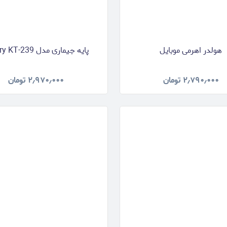
هولدر اهرمی موبایل
پایه جیماری مدل Jmary KT-239
۲٫۷۹۰٫۰۰۰
تومان
۲٫۹۷۰٫۰۰۰
تومان