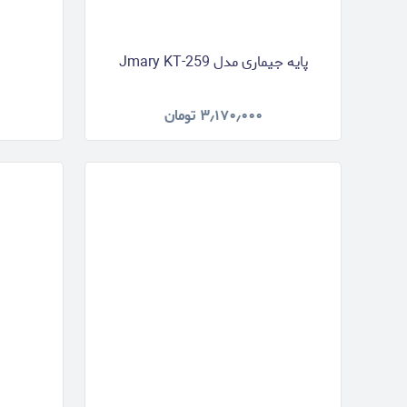
پایه جیماری مدل Jmary KT-259
۳٫۱۷۰٫۰۰۰
تومان