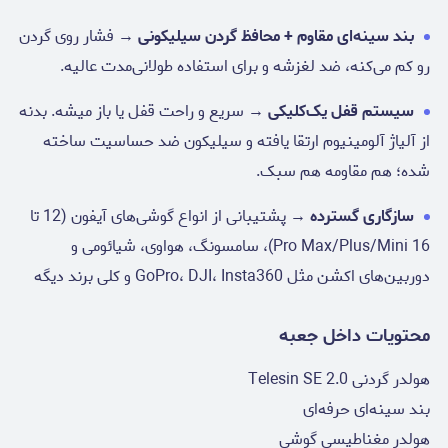
بند سینه‌ای مقاوم + محافظ گردن سیلیکونی
→ فشار روی گردن
رو کم می‌کنه، ضد لغزشه و برای استفاده طولانی‌مدت عالیه.
سیستم قفل یک‌کلیکی
→ سریع و راحت قفل یا باز میشه. بدنه
از آلیاژ آلومینیوم ارتقا یافته و سیلیکون ضد حساسیت ساخته
شده؛ هم مقاومه هم سبک.
سازگاری گسترده
→ پشتیبانی از انواع گوشی‌های آیفون (12 تا
16 Pro Max/Plus/Mini)، سامسونگ، هواوی، شیائومی و
دوربین‌های اکشن مثل GoPro، DJI، Insta360 و کلی برند دیگه
محتویات داخل جعبه
هولدر گردنی Telesin SE 2.0
بند سینه‌ای حرفه‌ای
هولدر مغناطیسی گوشی