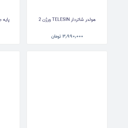
هولدر شاتردار TELESIN ورژن 2
پایه جیما
۳٫۹۹۰٫۰۰۰
تومان