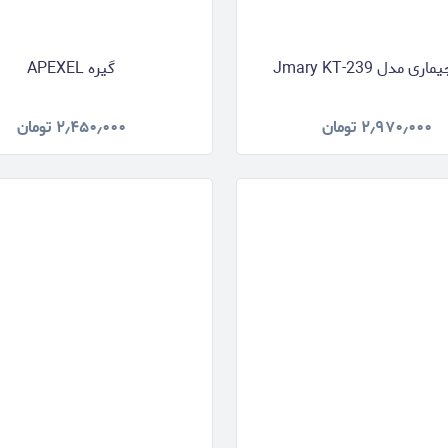
ری مدل Jmary KT-239
گیره APEXEL
۲٫۹۷۰٫۰۰۰
تومان
۲٫۴۵۰٫۰۰۰
تومان