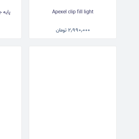
Apexel clip fill light
پایه جیما
۲٫۹۹۰٫۰۰۰
تومان