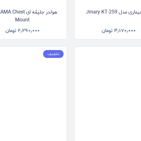
ری مدل Jmary KT-259
هولدر جلیقه ای hest
Mount
۳٫۱۷۰٫۰۰۰
تومان
۲٫۲۹۰٫۰۰۰
تومان
تخفیف