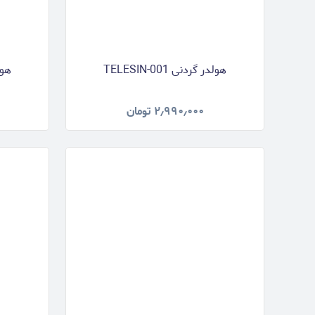
هولدر گردنی TELESIN-001
هولدر
۲٫۹۹۰٫۰۰۰
تومان