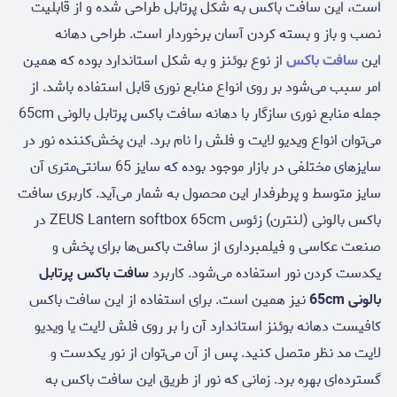
است، این سافت باکس به شکل پرتابل طراحی شده و از قابلیت
نصب و باز و بسته کردن آسان برخوردار است. طراحی دهانه
این
سافت باکس
از نوع بوئنز و به شکل استاندارد بوده که همین
امر سبب می‌شود بر روی انواع منابع نوری قابل استفاده باشد. از
جمله منابع نوری سازگار با دهانه سافت باکس پرتابل بالونی 65cm
می‌توان انواع ویدیو لایت و فلش را نام برد. این پخش‌کننده نور در
سایزهای مختلفی در بازار موجود بوده که سایز 65 سانتی‌متری آن
سایز متوسط و پرطرفدار این محصول به شمار می‌آید. کاربری سافت
باکس بالونی (لنترن) زئوس ZEUS Lantern softbox 65cm در
صنعت عکاسی و فیلمبرداری از سافت باکس‌ها برای پخش و
یکدست کردن نور استفاده می‌شود. کاربرد
سافت باکس پرتابل
بالونی 65cm
نیز همین است. برای استفاده از این سافت باکس
کافیست دهانه بوئنز استاندارد آن را بر روی فلش لایت یا ویدیو
لایت مد نظر متصل کنید. پس از آن می‌توان از نور یکدست و
گسترده‌‌ای بهره برد. زمانی که نور از طریق این سافت باکس به