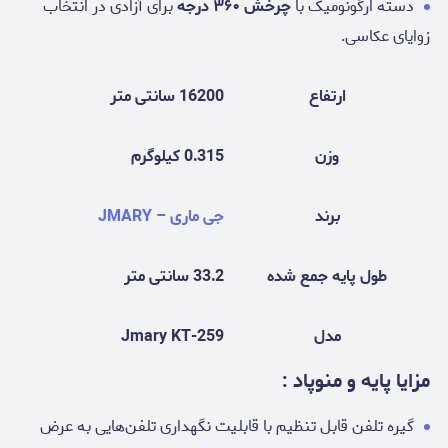
دسته ارگونومیک با
چرخش ۳۶۰ درجه
برای آزادی در انتخاب
زوایای عکاسی.
ارتفاع
16200 سانتی متر
وزن
0.315 کیلوگرم
برند
جی ماری – JMARY
طول پایه جمع شده
33.2 سانتی متر
مدل
Jmary KT-259
مزایا پایه و منوپاد :
گیره تلفن قابل تنظیم با قابلیت نگهداری تلفن‌هایی به عرض